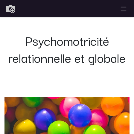
Se rendre au contenu
Psychomotricité
relationnelle et globale